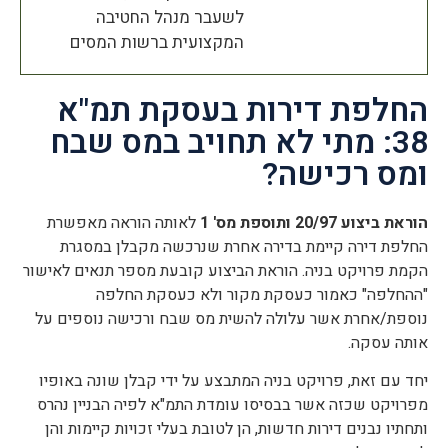
הוסף קו תחתון לקישורים
format_underlined
לשעבר מנהל החטיבה
המקצועית ברשות המסים
סמן קישורים
font_download
לאפס
cached
החלפת דירות בעסקת תמ"א
את
כל
38: מתי לא תחויב במס שבח
האפשרויות
ומס רכישה?
הוראת ביצוע 20/97 ותוספת מס' 1
לאותה הוראה מאפשרת
החלפת דירה קיימת בדירה אחרת שנרכשה מקבלן במסגרת
הקמת פרויקט בניה. הוראת הביצוע קובעת מספר תנאים לאישור
"ההחלפה" כאמור כעסקת מקור ולא כעסקת החלפה
נוספת/אחרת אשר עלולה להשית מס שבח ורכישה נוספים על
אותה עסקה.
יחד עם זאת, פרויקט בניה המתבצע על ידי קבלן שונה באופיו
מפרויקט שכזה אשר בבסיסו עומדת התמ"א לפיה הבניין נהרס
ותחתיו נבנים דירות חדשות, הן לטובת בעלי זכויות קיימות והן