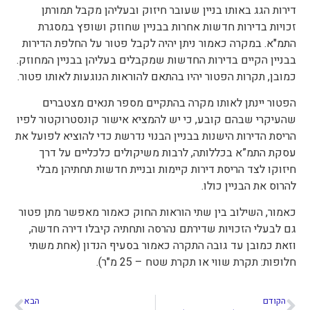
דירות הגג באותו בניין שעובר חיזוק ובעליהן מקבל תמורתן
זכויות בדירות חדשות אחרות בבניין שחוזק ושופץ במסגרת
התמ"א. במקרה כאמור ניתן יהיה לקבל פטור על החלפת הדירות
בבניין הקיים בדירות החדשות שמקבלים בעליהן בבניין המחוזק.
כמובן, תקרות הפטור יהיו בהתאם להוראות הנוגעות לאותו פטור.
הפטור יינתן לאותו מקרה בהתקיים מספר תנאים מצטברים
שהעיקרי שבהם קובע, כי יש להמציא אישור קונסטרוקטור לפיו
הריסת הדירות הישנות בבניין הבנוי נדרשת כדי להוציא לפועל את
עסקת התמ”א בכללותה, לרבות משיקולים כלכליים על דרך
חיזוקו לצד הריסת דירות קיימות ובניית חדשות תחתיהן מבלי
להרוס את הבניין כולו.
כאמור, השילוב בין שתי הוראות החוק כאמור מאפשר מתן פטור
גם לבעלי הזכויות שדירתם נהרסה ותחתיה קיבלו דירה חדשה,
וזאת כמובן עד גובה התקרה כאמור בסעיף הנדון (אחת משתי
חלופות: תקרת שווי או תקרת שטח – 25 מ"ר).
הקודם
הבא