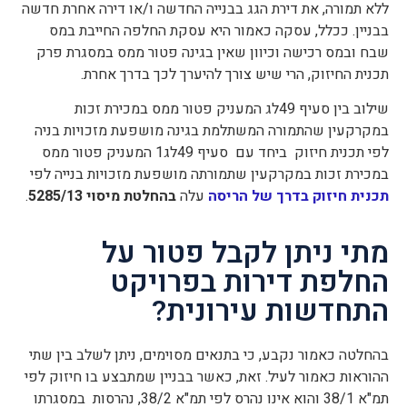
ללא תמורה, את דירת הגג בבנייה החדשה ו/או דירה אחרת חדשה
בבניין. ככלל, עסקה כאמור היא עסקת החלפה החייבת במס
שבח ובמס רכישה וכיוון שאין בגינה פטור ממס במסגרת פרק
תכנית החיזוק, הרי שיש צורך להיערך לכך בדרך אחרת.
שילוב בין סעיף 49לג המעניק פטור ממס במכירת זכות
במקרקעין שהתמורה המשתלמת בגינה מושפעת מזכויות בניה
לפי תכנית חיזוק ביחד עם סעיף 49לג1 המעניק פטור ממס
במכירת זכות במקרקעין שתמורתה מושפעת מזכויות בנייה לפי
תכנית חיזוק בדרך של הריסה
עלה
בהחלטת מיסוי 5285/13
.
מתי ניתן לקבל פטור על
החלפת דירות בפרויקט
התחדשות עירונית?
בהחלטה כאמור נקבע, כי בתנאים מסוימים, ניתן לשלב בין שתי
ההוראות כאמור לעיל. זאת, כאשר בבניין שמתבצע בו חיזוק לפי
תמ"א 38/1 והוא אינו נהרס לפי תמ"א 38/2, נהרסות במסגרתו