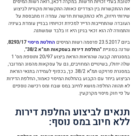
לטובת בעלי זכויות חדשות. במקרה דכאן, רואה רשות המיסים
את ההתקשרות בין הצדדים כאותה התקשרות מקורית לביצוע
שירותי חיזוק, ולא כהתקשרות חדשה. עמדה זו מתבססת על
העובדה שהתחייבות הדייר למכירת זכויותיו בבניין עומדת בעיניה
והתמורה לה הוא זכאי בגינן היא זו בלבד שמשתנה.
ביום 23.5.2017 פרסמה רשות המיסים
החלטת מיסוי
8293/17
,
שדנה בסוגיית
"החלפת דירות בעסקאות תמ"א 38/2"
,
במסגרתה קבעה שהוראות הוראת ביצוע 20/97 ותוספת מס' 1
שלה יחולו, בשינויים המחויבים, גם על עסקאות מהסוג המדובר,
במסגרת פרויקט תמ"א 38/2. כך, בכפוף לעמידה בתנאי הוראת
הביצוע ביחד עם הקבוע בהחלטת המיסוי כאמור, החלפת הדירות
לא תהווה החלפה מושא לחיוב במס שבח ומס רכישה נוספים
על פי חוק מיסוי מקרקעין.
תנאים לביצוע החלפת דירות
ללא חיוב במס נוסף: