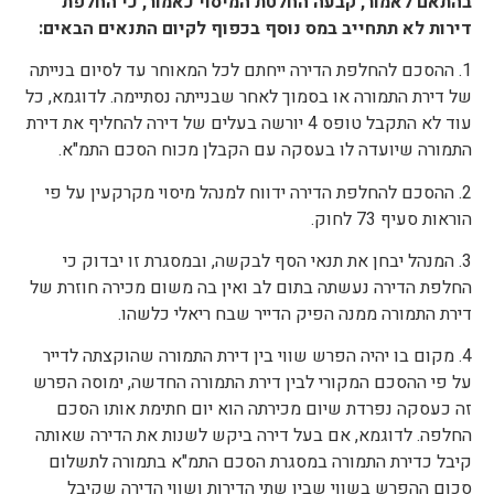
בהתאם לאמור, קבעה החלטת המיסוי כאמור, כי החלפת
דירות לא תתחייב במס נוסף בכפוף לקיום התנאים הבאים:
1. ההסכם להחלפת הדירה ייחתם לכל המאוחר עד לסיום בנייתה
של דירת התמורה או בסמוך לאחר שבנייתה נסתיימה. לדוגמא, כל
עוד לא התקבל טופס 4 יורשה בעלים של דירה להחליף את דירת
התמורה שיועדה לו בעסקה עם הקבלן מכוח הסכם התמ"א.
2. ההסכם להחלפת הדירה ידווח למנהל מיסוי מקרקעין על פי
הוראות סעיף 73 לחוק.
3. המנהל יבחן את תנאי הסף לבקשה, ובמסגרת זו יבדוק כי
החלפת הדירה נעשתה בתום לב ואין בה משום מכירה חוזרת של
דירת התמורה ממנה הפיק הדייר שבח ריאלי כלשהו.
4. מקום בו יהיה הפרש שווי בין דירת התמורה שהוקצתה לדייר
על פי ההסכם המקורי לבין דירת התמורה החדשה, ימוסה הפרש
זה כעסקה נפרדת שיום מכירתה הוא יום חתימת אותו הסכם
החלפה. לדוגמא, אם בעל דירה ביקש לשנות את הדירה שאותה
קיבל כדירת התמורה במסגרת הסכם התמ"א בתמורה לתשלום
סכום ההפרש בשווי שבין שתי הדירות ושווי הדירה שקיבל