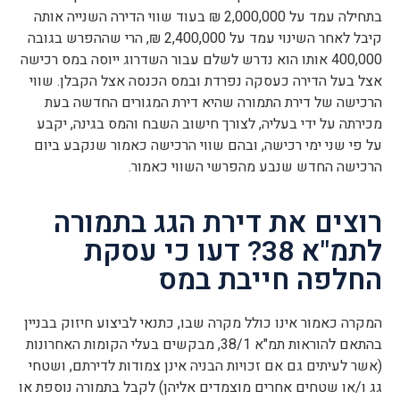
בתחילה עמד על 2,000,000 ₪ בעוד שווי הדירה השנייה אותה
קיבל לאחר השינוי עמד על 2,400,000 ₪, הרי שההפרש בגובה
400,000 אותו הוא נדרש לשלם עבור השדרוג ייוסה במס רכישה
אצל בעל הדירה כעסקה נפרדת ובמס הכנסה אצל הקבלן. שווי
הרכישה של דירת התמורה שהיא דירת המגורים החדשה בעת
מכירתה על ידי בעליה, לצורך חישוב השבח והמס בגינה, יקבע
על פי שני ימי רכישה, ובהם שווי הרכישה כאמור שנקבע ביום
הרכישה החדש שנבע מהפרשי השווי כאמור.
רוצים את דירת הגג בתמורה
לתמ"א 38? דעו כי עסקת
החלפה חייבת במס
המקרה כאמור אינו כולל מקרה שבו, כתנאי לביצוע חיזוק בבניין
בהתאם להוראות תמ"א 38/1, מבקשים בעלי הקומות האחרונות
(אשר לעיתים גם אם זכויות הבניה אינן צמודות לדירתם, ושטחי
גג ו/או שטחים אחרים מוצמדים אליהן) לקבל בתמורה נוספת או