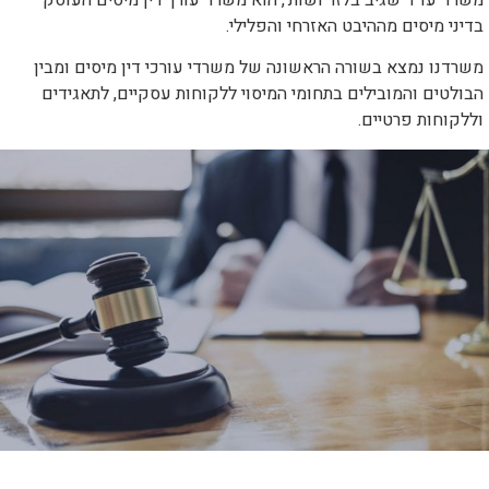
משרד עו"ד שגיב בלזר ושות', הוא משרד עורך דין מיסים העוסק
הוסף קו תחתון לקישורים
format_underlined
בדיני מיסים מההיבט האזרחי והפלילי.
סמן קישורים
font_download
משרדנו נמצא בשורה הראשונה של משרדי עורכי דין מיסים ומבין
הבולטים והמובילים בתחומי המיסוי ללקוחות עסקיים, לתאגידים
לאפס
cached
את
וללקוחות פרטיים.
כל
האפשרויות