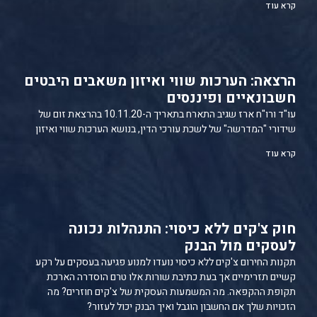
קרא עוד
הרצאה: הערכות שווי ואיזון משאבים היבטים
חשבונאיים ופיננסים
עו"ד ורו"ח ארז שגיב התארח בתאריך ה-10.11.20 בהרצאת זום של
שידורי "המדרשה" של לשכת עורכי הדין, בנושא הערכות שווי ואיזון
קרא עוד
חוק צ'קים ללא כיסוי: התנהלות נכונה
לעסקים מול הבנק
תקנות החירום צ'קים ללא כיסוי נועדו למנוע פגיעה בעסקים על רקע
קשיים תזרימיים אך בעת כתיבת שורות אלו טרם הוסדרה הארכת
תקופת ההקפאה. מה המשמעות העסקית של צ'קים חוזרים? מה
הזכויות שלך אם החשבון הוגבל ואיך הבנק יכול לעזור?