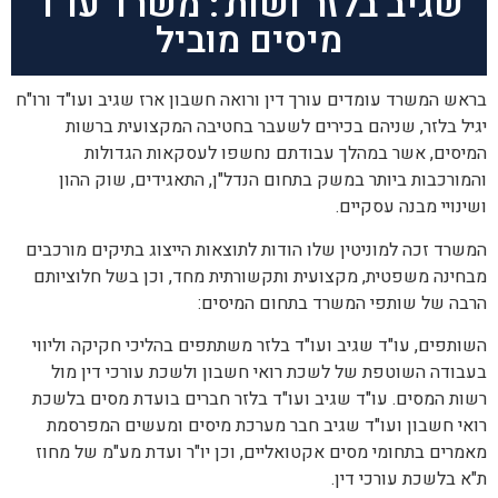
שגיב בלזר ושות': משרד עו"ד
מיסים מוביל
בראש המשרד עומדים עורך דין ורואה חשבון ארז שגיב ועו"ד ורו"ח
יגיל בלזר, שניהם בכירים לשעבר בחטיבה המקצועית ברשות
המיסים, אשר במהלך עבודתם נחשפו לעסקאות הגדולות
והמורכבות ביותר במשק בתחום הנדל"ן, התאגידים, שוק ההון
ושינויי מבנה עסקיים.
המשרד זכה למוניטין שלו הודות לתוצאות הייצוג בתיקים מורכבים
מבחינה משפטית, מקצועית ותקשורתית מחד, וכן בשל חלוציותם
הרבה של שותפי המשרד בתחום המיסים:
השותפים, עו"ד שגיב ועו"ד בלזר משתתפים בהליכי חקיקה וליווי
בעבודה השוטפת של לשכת רואי חשבון ולשכת עורכי דין מול
רשות המסים. עו"ד שגיב ועו"ד בלזר חברים בועדת מסים בלשכת
רואי חשבון ועו"ד שגיב חבר מערכת מיסים ומעשים המפרסמת
מאמרים בתחומי מסים אקטואליים, וכן יו"ר ועדת מע"מ של מחוז
ת"א בלשכת עורכי דין.