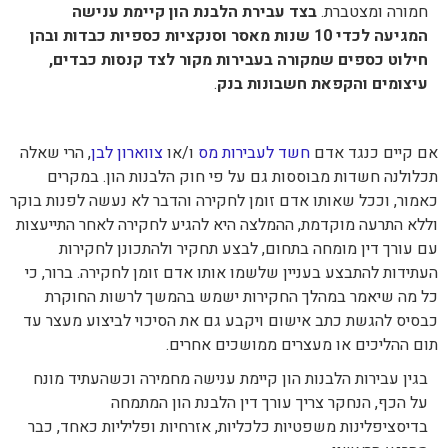
חמורה ומצטברת.
בצד עבירת הלבנת הון קיימת ענישה
המגיעה לכדי 10 שנות מאסר וסנקציות כספיות כבדות ובהן
חילוט כספים שמקורה בעבירות מקור לצד קנסות כבדים,
עיצומים והקפאת חשבונות בנק
.
אם קיים כנגד אדם
חשד לעבירות מס
ו/או
צווארון לבן
, הרי שאלה
תכלולנה חשדות מבוססות גם על פי חוק הלבנות הון. במקרים
כאמור, וככל שאותו אדם זומן לחקירה והדבר לא נעשה לפנות בוקר
וללא התרעה מוקדמת, ההמלצה היא להגיע לחקירה לאחר התייעצות
עם עורך דין מומחה בתחום, לבצע תחקיר ולהתכונן לחקירות
העתידות להתבצע בעניין שלשמו אותו אדם זומן לחקירה. ברור, כי
כל מה שיאמר במהלך החקירות ישמש בהמשך לרשות החוקרת
כבסיס להגשת כתב אישום ויקבע גם את הסיכוי לביצוע מעצר עד
תום ההליכים או מעצרים ממושכים אחרים.
בגין עבירות הלבנות הון קיימת ענישה מחמירה וכשהעתיד מונח
על הכף, הנחקר צריך עורך דין הלבנת הון המתמחה
בדיסציפלינות משפטיות כלכליות, אזרחיות ופליליות כאחד, כבר