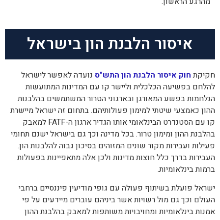
מהרגע הראשון.
איסור הלבנת הון בישראל
חקיקת
חוק איסור הלבנת הון התש"ס
נועדה לאפשר לישראל
להלחם בפשיעה הכלכלית וליישר קו עם המדינות המתועשות
הנלחמות בפשע המאורגן ובארגוני הטרור המשתמשים בהלבנות
ההון כאמצעי שיטתי למימון פעולותיהם. בתחום זה ישראל מיישרת
קו עם הסטנדרט הבינלאומי אותו הגדיר ארגון ה-
FATF
למאבק
בהלבנת ההון ומימון טרור. בכל מדינה וכך גם בישראל ישנם תחומי
פעילות ועבירות מקור שונים המזוהים בסיכון גבוה להלבנות הון.
העבירות בדרך כלל חוצות מדינות ולכן אלה מתאפיינות בפעולות
ברמות בינלאומיות.
ישראל פועלת בשיתוף פעולה עם גופי מודיעין פיננסיים ברחבי
העולם וכך גם מול רשויות אשר ביניהם עוברים מיידעים על פי
אמנות בינלאומיות ומחויבויות משותפות למאבק בהלבנת ההון