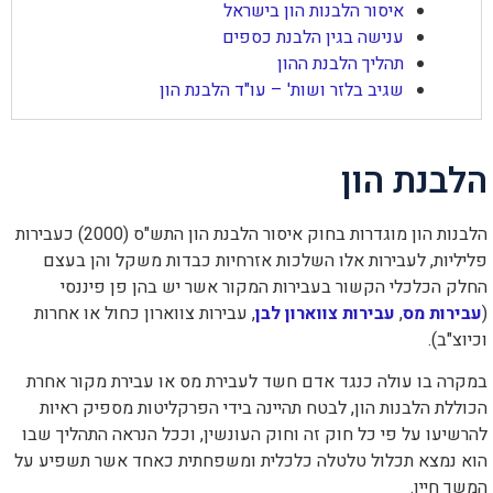
הוסף קו תחתון לקישורים
איסור הלבנות הון בישראל
format_underlined
ענישה בגין הלבנת כספים
סמן קישורים
font_download
תהליך הלבנת ההון
שגיב בלזר ושות' – עו"ד הלבנת הון
לאפס
cached
את
כל
האפשרויות
הלבנת הון
הלבנות הון מוגדרות בחוק איסור הלבנת הון התש"ס (2000) כעבירות
פליליות, לעבירות אלו השלכות אזרחיות כבדות משקל והן בעצם
החלק הכלכלי הקשור בעבירות המקור אשר יש בהן פן פיננסי
(
עבירות מס
,
עבירות צווארון לבן
, עבירות צווארון כחול או אחרות
וכיוצ"ב).
במקרה בו עולה כנגד אדם חשד לעבירת מס או עבירת מקור אחרת
הכוללת הלבנות הון, לבטח תהיינה בידי הפרקליטות מספיק ראיות
להרשיעו על פי כל חוק זה וחוק העונשין, וככל הנראה התהליך שבו
הוא נמצא תכלול טלטלה כלכלית ומשפחתית כאחד אשר תשפיע על
המשך חייו.