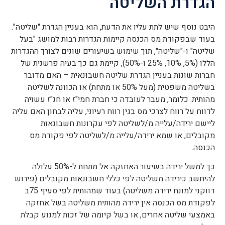
הגדרת השליטה
היבט נוסף שיש לתת עליו את הדעת, הוא בעניין הגדרת "שליטה".
בעוד שבפקודת מס הכנסה קיימות הגדרות רבות למושג "בעל
שליטה" ו-"שליטה", תוך שימוש בשיעורים שונים לצורך ההגדרות
הללו (5%, 10%, 25% ו-50%), קיימת גם כך בעיה פרשנית של
חברות שונות בעניין הגדרת שליטה חשבונאית – האם מדובר
בשליטה משפטית (מעל 50% או מתחת) או הכוונה לשליטה
מהותית. כלומר, מעבר לעובדה כי חברת חמי"ז או חנ"ז עשויה
לדווח על רווח לצרכי מס בגין רווח רעיוני, עליה לבחון האם עליה
ליישם ירידה/עלייה מ/לשליטה לפי עקרונות חשבונאות
מקובלים, או שמא ירידה/עלייה מ/לשליטה לפי פקודת מס
הכנסה.
כך למשל ירידה בשיעור האחזקה אל מתחת ל-50% עלולה
להיחשב כירידה משליטה לפי כללי חשבונאות מקובלים (פירוש
דווקני למונח ירידה משליטה) בעוד שמהותית לפי סעיף 75ב
לפקודת מס הכנסה אין ירידה מהותית משליטה בשל אחזקה
באמצעי שליטה אחרים, או בשל קיומה של זכות למנוע קבלת