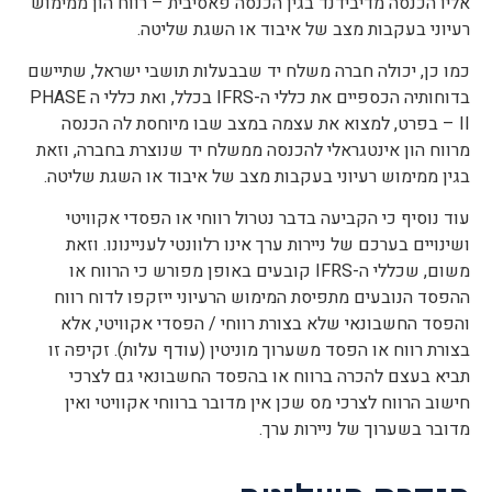
אליו הכנסה מדיבידנד בגין הכנסה פאסיבית – רווח הון ממימוש
רעיוני בעקבות מצב של איבוד או השגת שליטה.
כמו כן, יכולה חברה משלח יד שבבעלות תושבי ישראל, שתיישם
בדוחותיה הכספיים את כללי ה-IFRS בכלל, ואת כללי ה PHASE
II – בפרט, למצוא את עצמה במצב שבו מיוחסת לה הכנסה
מרווח הון אינטגראלי להכנסה ממשלח יד שנוצרת בחברה, וזאת
בגין ממימוש רעיוני בעקבות מצב של איבוד או השגת שליטה.
עוד נוסיף כי הקביעה בדבר נטרול רווחי או הפסדי אקוויטי
ושינויים בערכם של ניירות ערך אינו רלוונטי לעניינונו. וזאת
משום, שכללי ה-IFRS קובעים באופן מפורש כי הרווח או
ההפסד הנובעים מתפיסת המימוש הרעיוני ייזקפו לדוח רווח
והפסד החשבונאי שלא בצורת רווחי / הפסדי אקוויטי, אלא
בצורת רווח או הפסד משערוך מוניטין (עודף עלות). זקיפה זו
תביא בעצם להכרה ברווח או בהפסד החשבונאי גם לצרכי
חישוב הרווח לצרכי מס שכן אין מדובר ברווחי אקוויטי ואין
מדובר בשערוך של ניירות ערך.