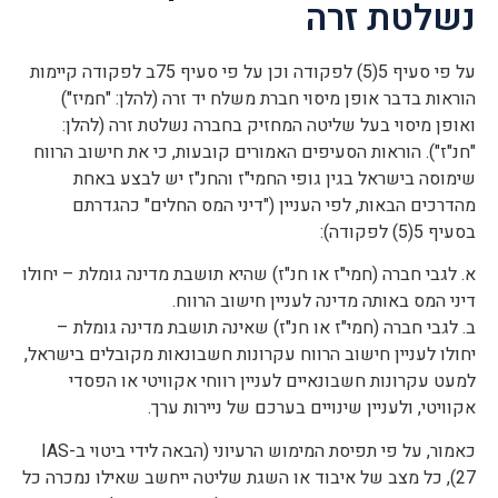
נשלטת זרה
על פי סעיף 5(5) לפקודה וכן על פי סעיף 75ב לפקודה קיימות
הוראות בדבר אופן מיסוי חברת משלח יד זרה (להלן: "חמיז")
ואופן מיסוי בעל שליטה המחזיק בחברה נשלטת זרה (להלן:
"חנ"ז"). הוראות הסעיפים האמורים קובעות, כי את חישוב הרווח
שימוסה בישראל בגין גופי החמי"ז והחנ"ז יש לבצע באחת
מהדרכים הבאות, לפי העניין ("דיני המס החלים" כהגדרתם
בסעיף 5(5) לפקודה):
א. לגבי חברה (חמי"ז או חנ"ז) שהיא תושבת מדינה גומלת – יחולו
דיני המס באותה מדינה לעניין חישוב הרווח.
ב. לגבי חברה (חמי"ז או חנ"ז) שאינה תושבת מדינה גומלת –
יחולו לעניין חישוב הרווח עקרונות חשבונאות מקובלים בישראל,
למעט עקרונות חשבונאיים לעניין רווחי אקוויטי או הפסדי
אקוויטי, ולעניין שינויים בערכם של ניירות ערך.
כאמור, על פי תפיסת המימוש הרעיוני (הבאה לידי ביטוי ב-IAS
27), כל מצב של איבוד או השגת שליטה ייחשב שאילו נמכרה כל