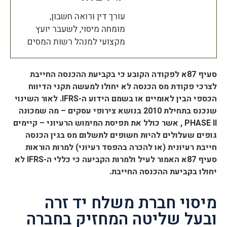
הוסף קו תחתון לקישורים
format_underlined
עורך דין ורואה חשבון,
סמן קישורים
font_download
מומחה מיסוי, לשעבר יועץ
מקצועי למנהל רשות המסים
לאפס
cached
את
כל
סעיף 87א לפקודה הקובע כי בקביעת ההכנסה החייבת
האפשרויות
לצרכי פקודת מס הכנסה לא יחולו למעשה תקני הדיווח
הכספי הבין לאומיים או בשמם הידוע ה-IFRS.
לאור השינוי
שנכנס בתחילת 2010 בנושא צירופי עסקים – מה שמכונה
PHASE II , אשר כולל את תפיסת המימוש הרעיוני – קיימים
גופים שעלולים להיות חשופים לתשלום מס בגין הכנסה
חייבת רעיונית (או להכרה בהפסד רעיוני) למרות הוראות
סעיף 87א האמור לעיל ולמרות הקביעה כי כללי ה-IFRS לא
יחולו בקביעת ההכנסה החייבת.
מיסוי חברת משלח יד זרה
ובעל שליטה המחזיק בחברה