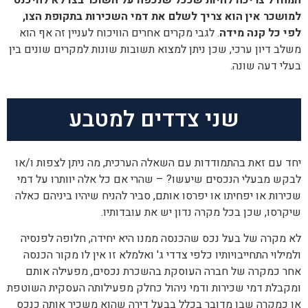
המחדל צריכה להיות שככל שנכפה על השוכר בצו לא להיכנס
למושכר אין הוא צריך לשלם את דמי השכירות בתקופת הצו,
לפי כל קנה מידה
. לגבי מקרים אחרים הוויכוח לעניין זה אף הוא
משלב דיון ערכי, שכן ניתן למצוא תשובות שונות למקרים שונים בין
בעלי דעה שונה.
שני צדדים למטבע
יחד עם זאת בהתמודדות עם השאלה הערכית, מה ניתן לצפות ו/או
לבקש מבעלי הנכסים שיעשו? – שהרי אם כל אלה יוותרו על דמי
שכירות או יפחיתו או יפרסו אותם, סביר להניח שיהיו ביניהם כאלה
שיקרסו, שכן בכל מקרה נדון יש את עובדותיו.
לא מקרה של בעל נכס שהכנסה ממנו היא יחידה, חלופה לפנסיה
ולמילוי התחייבויותיו כלפי צדדי ג' ואלמלא זו אין לו מקור הכנסה
אחר כמקרה של חברה העוסקת בהשכרת נכסים, מפעילה אותם
ומקבלת דמי שכירות ודמי ניהול כחלק מפעילותה העסקית השוטפת
או כמקרה שבו מדובר בכלל בבעל דירה שהוא משכיר אותה כנכס