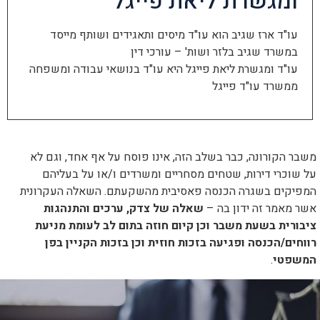
ומגשרת ליאת פייגל
הוסף קו תחתון לקישורים
format_underlined
סמן קישורים
font_download
עו"ד ארז שגיב הוא עו"ד מיסים ותאגידים ושותף מייסד
במשרד שגיב בלזר ושות' – עורכי דין
לאפס
cached
עו"ד ומגשרת ליאת פייגל היא עו"ד בנושאי עבודה ומשפחה
את
ממשרד עו"ד פייגל
כל
האפשרויות
משבר הקורונה, כבר בשלב הזה, אינו פוסח על אף אחד, וגם לא
על שוכרי דירות, שטחים מסחריים ומשרדים ו/או על בעליהם
המפיקים בשגרה הכנסה פאסיבית מהשקעתם. השאלה העקרונית
אשר מאמר זה ידון בה –
שאלה של צדק, ערכים והתנהגות
ציבורית בשעת משבר וכן קיום חוזה בתום לב לעומת מניעת
רווחים/הכנסה ופגיעה בזכות חוזית וכן בזכות הקניין בפן
המשפטי
.