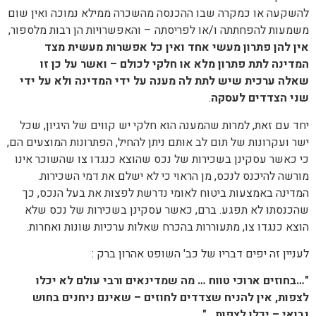
להשקעה או כמקרה שבו ההכנסה מהשכרה ממילא נמוכה ואין שום
משמעות להפחתתה ו/או לפריסתה – והאפשרויות הן רבות מלספור,
אין להן פתרון מעשי אחד ואין כל אפשרות מעשית מצד
המדינה לתת פתרון מלא או חלקי לכולם – ואשר על כן זו
שאלה ערכית שיש לתת לה מענה על ידי המדינה ולא על ידי
שני הצדדים לעסקה
.
יחד עם זאת, למרות שהמענה הוא חלקי יש קווים של היגיון, שכל
ישר ועקרונות של תום לב אותם ניתן להחיל, הפתרונות המוצעים הם,
כי כאשר עסקינן בשכירות של נכס שהוצא כנגדו צו שהשוכר אינו
מורשה להיכנס לנכס, מן הראוי כי לא ישלם את דמי השכירות.
המדינה באמצעות ביטוח לאומי נדרשת לפצות את בעל הנכס, כך
שהכנסתו לא תפגע. ברם, כאשר עסקינן בשכירות של נכס שלא
הוצא כנגדו צו, מתעוררות בהכרח שאלות ערכיות שונות ואחרות.
לעניין זה יפים דבריו של כב' השופט אהרון ברק :
"…בחוזים ארוכי טווח …
מה שמדינאים ורבי עולם לא יכלו
לצפות
, אין להניח שצדדים לחוזים – שאינם ניחנים בחוש
נבואי – יכלו לצפות…"