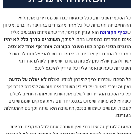
כל הסכמי השכירות, ככל שנעשו כנדרש, מסדירים את מלוא
ההתחייבויות והזכויות של כל אחד מהצדדים בהקשר זה. ברם, מכיוון
ש
נגיף הקורונה
הוא עניין תקדימי, הרי שהעניינים הנוגעים אליו
אינם מוסדרים במפורש בהם. לפיכך,
השוכרים בדרך כלל לא יהיו
מוגנים מפני מקרה כמו משבר הקורונה אותו אף אחד לא צפה
.
כמו בכל הסכם בין צדדים, בביצועו נדרש להפעיל תום לב ושכל
ישר ולהבין שלא ניתן לצפות משוכר שימשיך לשלם את דמי
השכירות שעה שנאסר עליו על פי דין להיכנס לנכס.
כל הסכם שכירות צריך להיבחן לגופו, ואולם
לא יעלה על הדעת
ואין זה ערכי כאשר על פי דין השוכר אינו מורשה להיכנס לנכס אך
על פי הסכם הוא יידרש לשלם את השכירות אותה התחייב לשלם
כשהוא
לא
עושה שימוש בנכס. יחד עם זאת עסקים שממשיכים
לעבוד, ועושים שימוש בנכס, התשובה היא שונה וכך גם ההתנהלות
בעניינם.
המענה לעניין זה אינו גנרי ואין תשובה אחת לכל המקרים.
ברירת