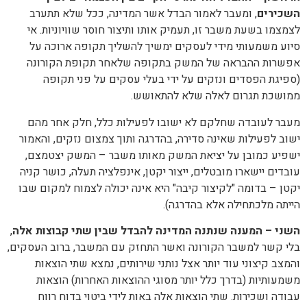
השכירים
, ומעבר לאמור הבדל אשר המדינה, ככל שלא תתערב
לצמצמו בשעת משבר זו, תעמיק אותו ותיצור חוסר שוויוניות. אי
סיוע משמעותי מידי לעסקים ימשיך להשליך תקופה ארוכה על
אפשרות ההבראה של המשק בתקופה שלאחר תקופת הקורונה
(ספיגת הפסדים ונזקים על ידי בעלי עסקים על פני תקופה
ממושכת תגרום לאלה שלא להתאושש.
מעבר לעובדה שחלקם לא ישובו לפעילות כלל, חלק אחר מהם
ישוב לפעילות שאינה סדירה, בהדרגה ותוך צמצום נזקים, והאמור
ישפיע כמובן על יציאת המשק מאותו משבר – המשק יצטמצם,
עובדים יישארו מובטלים, ייצור יקטן, אינפלציה תעלה, כושר קניה
יקטן – בדומה "לקיצור קיבה" היא אינה יכולה לצמוח למקום שבו
הייתה מלכתחילה אלא בהדרגה).
השני – המענה שנתנה המדינה להבדל שבין שתי קבוצות אלה
,
בלי קשר למשבר הקורונה ואשר התחזק עם המשבר, ברוב העסקים,
והמצב קיצוני עוד יותר אצל נותני שירותים, נמצא שתי הוצאות
משמעותיות (בדרך כלל יותר מסוגי ההוצאות האחרות) הוצאות
עבודה ושכירות. שתי הוצאות אלה באות לידי ביטוי בדוח רווח