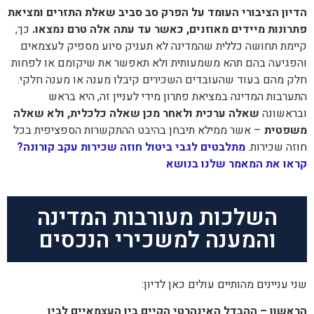
הדיון הציבורי העומד על הפרק סב סביב שאלת התזרים ומציאת
פתרונות מיידים מאוזנים, כאשר עד עתה אלה טרם נמצאו.
כך,
קיימת תחושה כללית שהמדינה לא תעניק סיוע מספיק לעצמאים
והפגיעה בהם תהא משמעותית ולא תאפשר את שיקומם או לפחות
חלק מהם בעוד שהעובדים השכירים קיבלו מענה או מענה חלקי.
התערבות המדינה במציאת פתרון מידי לעניין זה, היא בראש
ובראשונה
שאלה ערכית ולאחר מכן שאלה כלכלית, ולא שאלה
משפטית
– אשר ממילא תיבחן בהיבט ההתקשרות הספציפית בכל
חוזה שכירות.
מתלבטים לגבי ביטול חוזה שכירות עקב קורונה?
קראו את המאמר שלנו בנושא
השלכות מעורבות המדינה
והמענה למשכירי הנכסים
שני עניינים מהותיים עולים כאן לדיון:
הראשון – ההבדל האינהרטי הקיים בין העצמאיים לבין