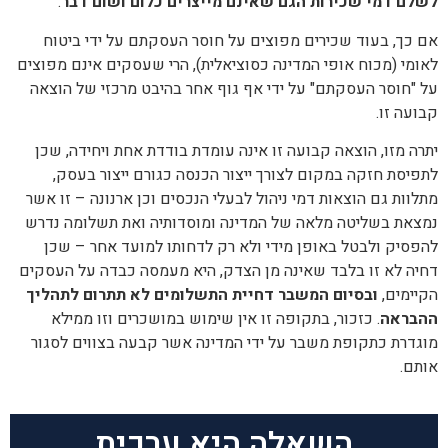
לשלם דמי שכירות הגם שאינם מייצרים כלום ושום דבר
.
אם כך, בעוד שכירים מפוצים על חוסר העסקתם על ידי ביטוח
לאומי (מכוח אופי המדינה כסוציאלית), הרי שעסקים אינם מפוצים
על "חוסר העסקתם" על ידי אף גוף אחר בהיבט מרכזי של הוצאה
קבועה זו.
יתרה מזו, הוצאה קבועה זו אינה עומדת בודדת אחת ויחידה, שכן
לתפיסת חזקה במקום לצורך ייצור הכנסה כגורם ייצור בעסק,
מתלוות גם הוצאות דמי ניהול לבעלי הנכסים וכן ארנונה – זו אשר
נמצאת בשליטה מלאה של המדינה ומוסדותיה ואת תשלומה נדרש
להפסיק ולבטל באופן מידי ולא רק לדחותו למועד אחר – שכן
דחיה לא זו בלבד שאינה מן הצדק, היא מעמסה כבדה על העסקים
הקיימים,
ובסיום המשבר דחיית התשלומים לא תתרום לתהליך
ההבראה
. כזכור, בתקופה זו אין שימוש במושכרים וזו ממילא
מוגדרת כתקופת משבר על ידי המדינה אשר קבעה בצווים לסגור
אותם.
השאלה היא ערכית