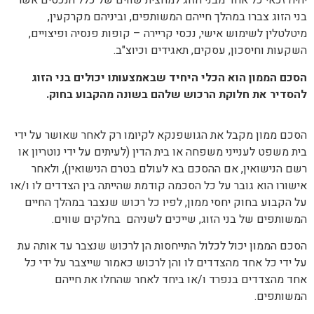
יהיה זכאי כל אחד מבני הזוג למחצית שווים של כלל הנכסים אשר
בני הזוג צברו במהלך חייהם המשותפים, וביניהם מקרקעין,
מיטלטלין לשימוש אישי, נכסי קריירה – קופות פנסיה ופיצויים,
השקעות וחיסכון, עסקים, תאגידים וכיוצ"ב.
הסכם הממון הוא הכלי היחיד שבאמצעותו יכולים בני הזוג
להסדיר את חלוקת הרכוש שלהם בשונה מהקבוע בחוק.
הסכם ממון מקבל את הגושפנקא לקיומו רק לאחר שאושר על ידי
בית משפט לענייני משפחה או בית הדין (לעיתים על ידי נוטריון או
רשם הנישואין, אם ההסכם בא לעולם בטרם הנישואין), ולאחר
אישורו הוא גובר על כל הסכמה קודמת שהייתה בין הצדדים לו ו/או
על הקבוע בחוק יחסי ממון, לפיו כל רכוש שנצבר במהלך החיים
המשותפים של בני הזוג, שייכים לשניהם בחלקים שווים.
הסכם הממון יכול לכלול התייחסות הן לרכוש שנצבר עד אותה עת
על ידי כל אחד מהצדדים לו והן לרכוש כאמור שייצבר על ידי כל
אחד מהצדדים בנפרד ו/או ביחד לאחר שהחלו את חייהם
המשותפים.