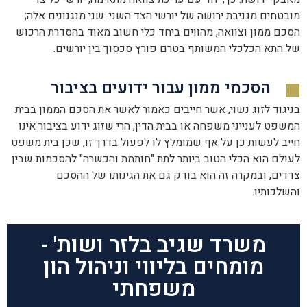
מובטחים מגניבת ירושה של יורשי הצד השני. שני מנגנונים אלה;
הסכם ממון וצוואה, מהווים ביחד כלי חשוב מאוד בהסדרת הרכוש
של התא הכלכלי המשותף בטרם פורץ סכסוך בין יורשים.
הסכמי ממון עבור ידועים בציבור
בניגוד לזוג נשוי, אשר חייבים כאמור לאשר את הסכם הממון בבית
המשפט לענייני משפחה או בבית הדין, הרי שזוג ידוע בציבור אינו
חייב לעשות כן על אף שמומלץ לו לפעול בדרך זו, שכן בית משפט
לעולם הוא הכלי הטוב ביותר לתת "חותמת והכשרה" להסכמות שבין
צדדים, ובמקרה זה הוא בודק גם את הגינותו של ההסכם
והשלכותיו.
משרד שגיב בלזר ושות' -
מומחים בליווי וניהול הון
משפחתי