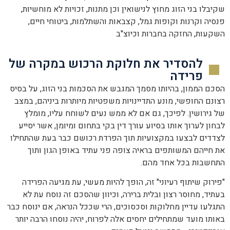
שקיבלו בני הזוג מחוץ לנישואין וכן מתנות, זכויות לא מוחשיות,
פנסיה וקרנות וקופות גמל, קצבאות והשתלמות, ביטוחי חיים,
השקעות, החזקה בחברות וכיוצ"ב
להסדיר את חלוקת הרכוש במקרה של
פרידה
הסכם הממון, בהיותו מסמך המגבש את הסכמות בני הזוג, על בסיס
רצונם החופשי, מונע התדיינויות משפטיות מיותרות ביניהם, במצב
של גירושין. לפיכך, גם אם לא ממש נעים לשוחח עליו, מומלץ
לבחון לערוך אותו בסיוע עורך דין בקי בתחום ומיומן, אשר יסייע
לצדדים לבצעו במקצועיות תוך הפרדת רכושם כבר בעת שהתחילו
את חייהם המשותפים בראיה צופה פני עתיד באופן הגון ותוך
התחשבות בכל אחד מהם.
"פירוק שיתוף רעיוני" זה, הופך להיות מעשי, עת מגיעה הפרידה
בעתיד, מחוסר רצון ובלית ברירה, וכיוון שהסכם זה נוסח עת לא
התגלעו עדיין מחלוקות וסכסוכים, הרי שככל הנראה, אם ינוסח כבר
באותו מועד שמתחילים יחסים אלה לפרוח, יהיה נוסחו הרבה יותר