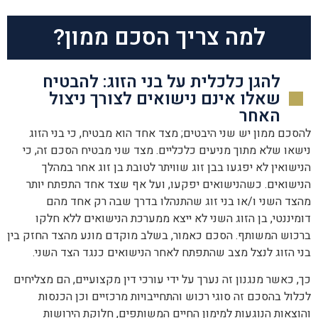
למה צריך הסכם ממון?
להגן כלכלית על בני הזוג: להבטיח
שאלו אינם נישואים לצורך ניצול
האחר
להסכם ממון יש שני היבטים; מצד אחד הוא מבטיח, כי בני הזוג
נישאו שלא מתוך מניעים כלכליים. מצד שני מבטיח הסכם זה, כי
הנישואין לא יפגעו בבן זוג שוויתר לטובת בן זוג אחר במהלך
הנישואים. כשהנישואים יפקעו, ועל אף שצד אחד התפתח יותר
מהצד השני ו/או בני זוג שהתנהלו בדרך שבה רק אחד מהם
דומיננטי, בן הזוג השני לא ייצא ממערכת הנישואים ללא חלקו
ברכוש המשותף. הסכם כאמור, בשלב מוקדם מונע מהצד החזק בין
בני הזוג לנצל מצב שהתפתח לאחר הנישואים כנגד הצד השני.
כך, כאשר מנגנון זה נערך על ידי עורכי דין מקצועיים, הם מצליחים
לכלול בהסכם זה סוגי רכוש והתחייבויות מרכזיים וכן הכנסות
והוצאות הנוגעות למימון החיים המשותפים, חלוקת הירושות