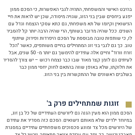
בהיבט האישי והמשפחתי, התהיה לגבי האפשרות, כי הסכם ממון
יפגע ביחסים שבין בני הזוג, שגויה מיסודה, שכן יש לראות את חיי
הנישואין וקיומו של תא משפחתי, גם כתא עסקי הנצמח וגדל עם
השנים. ככל שהיה מדובר בשותף, הרי שהיה הרבה יותר קל להסביר
לו, כי שותפות טובה מבוססת על הסכם היפרדות ופירוק שיתוף
טוב. כך גם לגבי בני זוג המתחילים בחיים משותפים, כאשר "הכל
זורח וורוד" וחיים אלה עתידים להימשך גם יותר מ- 50 שנים, אבל
לעיתים גם לזמן קצר מאוד שבו כבר נצמח רכוש – יש צורך להסדיר
את חלוקתו, שלא באופן שווה בהתאם לחוק יחסי ממון כבר
בשלבים ראשונים של ההתקשרות בין בני הזוג.
זוגות שמתחילים פרק ב'
הסכם ממון הוא מעין הגנה גם ליורשים העתידיים של כל בן זוג,
במיוחד ילדים שלא מאותם נישואים. הסכם כזה מסדיר את עתידם
של היורשים מכל צד ומונע סכסוכים משפחתיים עתידיים במסגרת
מאבקי ירושה. כך, יחד עם עריכת צוואה מתאימה, יורשי כל צד