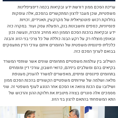
עריכת הסכם ממון דורשת ידע ובקיאות בכמה דיסציפלינות
משפטיות, שכן מעבר לרצון המתקשרים בהסכם, אלה עוסקות
בחלוקת רכוש פוטנציאלית של מקרקעין, תאגידים, זכויות
פנסיוניות, כספים וחשבונות בנק, הפעלת עסק ועוד. במקרה כזה
ידע ובקיאות בהכנת הסכם הממון הוא מחויב והכרח, ונעשה נכון
ובאופן מוצלח רק על רקע הבנה כוללת של כל צרכי בני הזוג והבנה
כלכלית-פיננסית-משפטית של החומרים איתם עורכי הדין מתעסקים
בבואם לערוך הסכם כזה.
השילוב בין עולמות משפטיים מתחומים שונים אשר שותפי המשרד
בקיאים בהם ומשלבים ביניהם, כרואי חשבון, עורכי דין ומומחים
בתחומים פיננסים ומיסים, מאפשרים למשרד להעניק מעטפת
מלאה ושלמה של שירותים משפטיים הקשורים בהכנת הסכם ממון
ושילובו עם הכנת צוואה או הסכם אחר הנוגע לענף משפטי זה. שני
מסמכים אלה סוגרים בצורה מיטבית את חלוקת ההון והרכוש של
התא המשפחתי בהתאם לרצון בני הזוג.