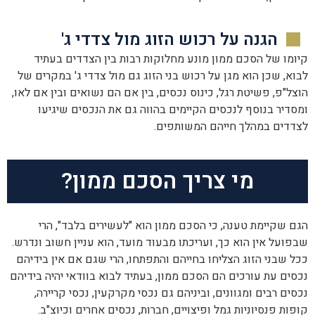
הגנה על רכוש הזוג מול צדדי ג'
קיומו של הסכם ממון מונע מחלוקות רבות בין הצדדים בעתיד
לבוא, שכן הוא מגן על רכוש בני הזוג גם מול צדדי ג' במקרים של
הוצל"פ, פשיטת רגל, כינוס נכסים, בין אם הם נשואים ובין אם לאו,
ומסדיר בנוסף לנכסים הקיימים בהווה גם את הנכסים שיגיעו
לצדדים במהלך חייהם המשותפים.
מי צריך הסכם ממון?
הגם שקיימת טענה, כי הסכם ממון הוא "לעשירים בלבד", הרי
שבפועל אין הוא כך, ועריכתו מבעוד מועד, הוא עניין חשוב ונדרש.
ככל שבני הזוג הצליחו בחייהם והתפתחו, הרי שגם אם אין בידיהם
נכסים עת עורכים הם הסכם ממון, בעתיד לבוא בוודאי יהיה בידיהם
נכסים רבים ומגוונים, וביניהם גם נכסי מקרקעין, נכסי קריירה,
קופות פנסיוניות גמל ופיצויים, חברות, נכסים אחרים וכיוצ"ב.