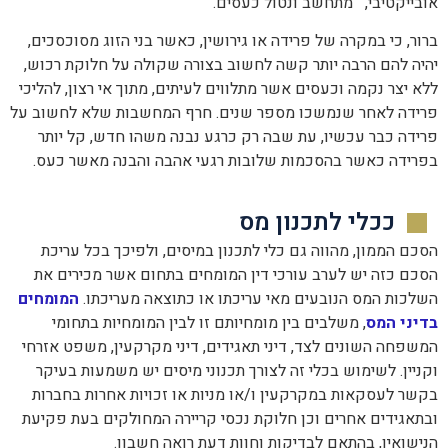
אובייקטיבי, מתחשב ונטול כעסים.
ברור, כי במקרה של פרידה או גירושין, כאשר בני הזוג מסוכסכים,
יהיה להם הרבה יותר קשה לחשוב בצורה שקולה על חלוקת רכוש,
ללא יצר נקמה וכעסים אשר מתלווים לעיתים, מתוך אי רצון, להליכי
פרידה לאחר שנמשכו מספר שנים. חרף המחשבות שלא לחשוב על
פרידה כבר עכשיו, עת שבה רק כרגע נבנה משהו חדש, קל יותר
בפרידה כאשר בהסכמות שלובות רגעי אהבה והבנה מאשר כעס.
ככלי לתכנון מס
הסכם הממון, מהווה גם כלי לתכנון במיסים, ולפיכך בכל עריכת
הסכם כזה יש לערב עורכי דין המומחים בתחום אשר מכירים את
השלכות המס הנובעים מאי עריכתו או כתוצאה מעריכתו.
המומחים
בדיני המס
, משלבים בין מומחיותם זו לבין המומחיות בתחומי
המשפחה השונים לצד, דיני תאגידים, דיני מקרקעין, משפט אזרחי
וקניין. לשימוש בכלי זה לצורך תכנוני מיסים יש משמעות בעיקר
בקשר לעסקאות במקרקעין ו/או מניות או זכויות אחרות בחברות
ובתאגידים אחרים וכן חלוקת נכסי קריירה המחולקים בעת פקיעת
הנישואין, בהתאם לבדיקות וחוות דעת רואה חשבון.