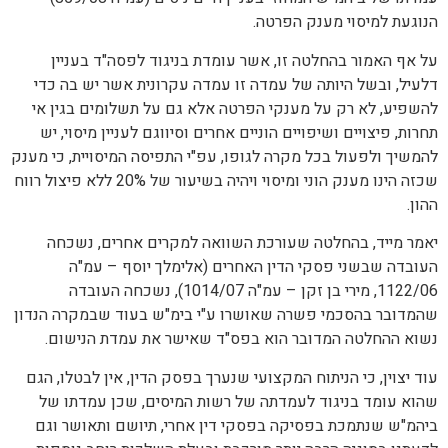
הוסף קו תחתון לקישורים
format_underlined
הנוגעת למיסוי מענק הפרטה.
סמן קישורים
font_download
על אף האמור בהחלטה זו, אשר עומדת בניגוד לפסה"ד בעניין
דלעיל, ובשל היותה של עמדה זו עמדה עקרונית אשר יש בה כדי
לאפס
cached
את
להשפיע, לא רק על מענקי הפרטה אלא גם על תשלומים בגין אי
כל
תחרות, פיצויים ושיפויים הוניים אחרים וסיווגם לעניין מיסוי, יש
האפשרויות
להמשיך ולפעול בכל מקרה לגופו, עפ"י התפיסה המיסויית, כי מענק
שכזה הינו מענק הוני ומיסוי ויהיה בשיעור של 20% ללא פיצול רווח
ההון.
יאמר מייד, בהחלטה שעורכת השוואה למקרים אחרים, נשכחה
העובדה שבשני פסקי הדין האחרים (אלימלך יוסף – עמ"ה
1122/06, מירי בן זקן – עמ"ה 1014/07), נשכחה העובדה
שהמדובר בהסכמי פשרה שאושרו ע"י בימ"ש בעוד שבמקרה הנדון
נשוא ההחלטה המדובר הוא בפס"ד שאישר את עמדת הנישום.
עוד יצוין, כי הניתוח המקצועי שנערך בפסק הדין, אין לבטלו, הגם
שהוא עומד בניגוד לעמדתה של רשות המיסים, שכן עמדתו של
ביהמ"ש שנתמכת בפסיקה בפסקי דין אחרי, תיושם ותאושר וגם