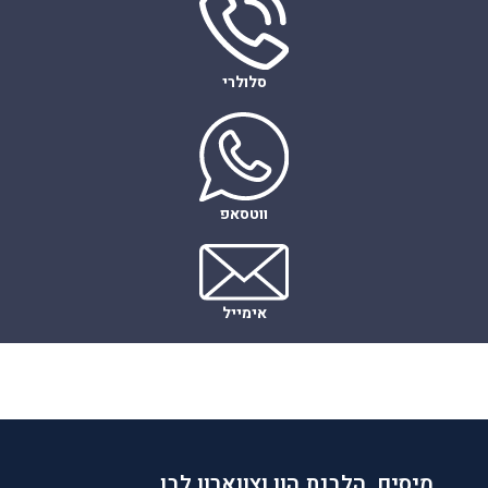
סלולרי
ווטסאפ
אימייל
מיסים, הלבנת הון וצווארון לבן